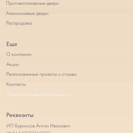
Отправить заявку
*
*Instagram — проект Meta
Platforms Inc., деятельность
которой в России запрещена
Информация на сайте
не является публичной
офертой
Запуск и PRO движение от kaktus.pro