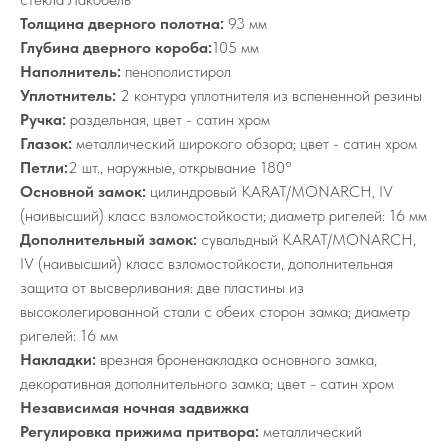
Толщина дверного полотна:
93 мм
Глубина дверного короба:
105 мм
Наполнитель:
пенополистирол
Уплотнитель:
2 контура уплотнителя из вспененной резины
Ручка:
раздельная, цвет - сатин хром
Глазок:
металлический широкого обзора; цвет - сатин хром
Петли:
2 шт., наружные, открывание 180°
Основной замок:
цилиндровый KARAT/MONARCH, IV
(наивысший) класс взломостойкости; диаметр ригелей: 16 мм
Дополнительный замок:
сувальдный KARAT/MONARCH,
IV (наивысший) класс взломостойкости, дополнительная
защита от высверливания: две пластины из
высоколегированной стали с обеих сторон замка; диаметр
ригелей: 16 мм
Накладки:
врезная броненакладка основного замка,
декоративная дополнительного замка; цвет - сатин хром
Независимая ночная задвижка
Регулировка прижима притвора:
металлический