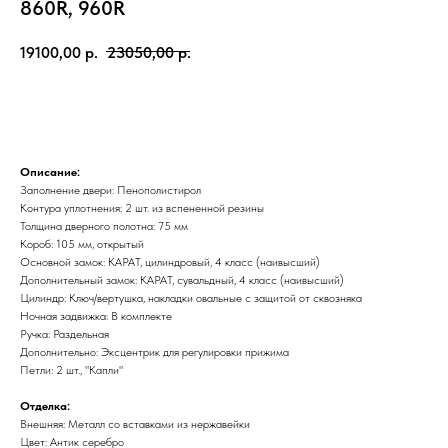
860R, 960R
19100,00
р.
23050,00
р.
В корзину
Описание:
Заполнение двери: Пенополистирол
Контура уплотнения: 2 шт. из вспененной резины
Толщина дверного полотна: 75 мм
Короб: 105 мм, открытый
Основной замок: КАРАТ, цилиндровый, 4 класс (наивысший)
Дополнительный замок: КАРАТ, сувальдный, 4 класс (наивысший)
Цилиндр: Ключ/вертушка, накладки овальные с защитой от сквозняка
Ночная задвижка: В комплекте
Ручка: Раздельная
Дополнительно: Эксцентрик для регулировки прижима
Петли: 2 шт., "Капли"
Отделка:
Внешняя: Металл со вставками из нержавейки
Цвет: Антик серебро