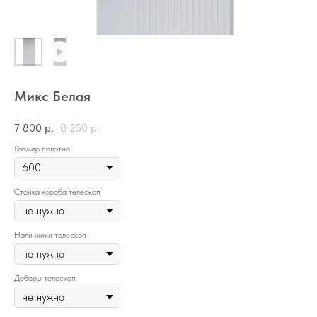
Микс Белая
7 800
р.
8 250
р.
Размер полотна
Стойка короба телескоп
Наличники телескоп
Доборы телескоп